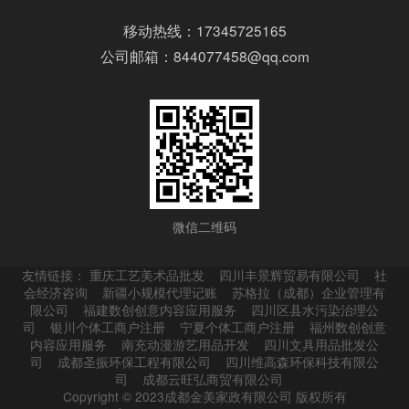
移动热线：17345725165
公司邮箱：844077458@qq.com
微信二维码
友情链接：
重庆工艺美术品批发
四川丰景辉贸易有限公司
社
会经济咨询
新疆小规模代理记账
苏格拉（成都）企业管理有
限公司
福建数创创意内容应用服务
四川区县水污染治理公
司
银川个体工商户注册
宁夏个体工商户注册
福州数创创意
内容应用服务
南充动漫游艺用品开发
四川文具用品批发公
司
成都圣振环保工程有限公司
四川维高森环保科技有限公
司
成都云旺弘商贸有限公司
Copyright © 2023成都金美家政有限公司 版权所有