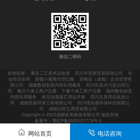
微信二维码
友情链接：
重庆工艺美术品批发
四川丰景辉贸易有限公司
社
会经济咨询
新疆小规模代理记账
苏格拉（成都）企业管理有
限公司
福建数创创意内容应用服务
四川区县水污染治理公
司
银川个体工商户注册
宁夏个体工商户注册
福州数创创意
内容应用服务
南充动漫游艺用品开发
四川文具用品批发公
司
成都圣振环保工程有限公司
四川维高森环保科技有限公
司
成都云旺弘商贸有限公司
Copyright © 2023成都金美家政有限公司 版权所有
备案号：蜀ICP备2025121779号-2
网站首页
电话咨询