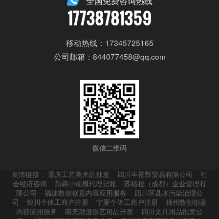
全国免费咨询热线
17738781359
移动热线：17345725165
公司邮箱：844077458@qq.com
微信二维码
友情链接：
重庆工艺美术品批发
四川丰景辉贸易有限公司
社
会经济咨询
新疆小规模代理记账
苏格拉（成都）企业管理有
限公司
福建数创创意内容应用服务
四川区县水污染治理公
司
银川个体工商户注册
宁夏个体工商户注册
福州数创创意
内容应用服务
南充动漫游艺用品开发
四川文具用品批发公